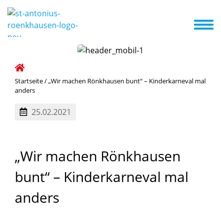
Das sind wir
Erste Schritte
Aktuelles
Termine
A-Z Liste
Startseite
/
„Wir machen Rönkhausen bunt“ – Kinderkarneval mal
anders
25.02.2021
„Wir
machen
Rönkhausen
bunt“
–
Kinderkarneval
mal
anders