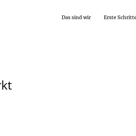
Das sind wir
Erste Schritt
Religionspädagogische Arbeit
kt