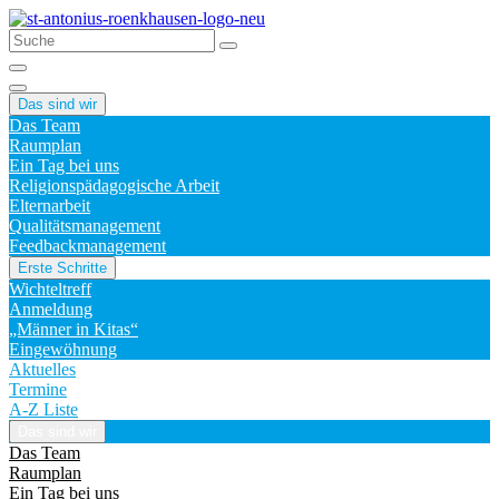
Das sind wir
Das Team
Raumplan
Ein Tag bei uns
Religionspädagogische Arbeit
Elternarbeit
Qualitätsmanagement
Feedbackmanagement
Erste Schritte
Wichteltreff
Anmeldung
„Männer in Kitas“
Eingewöhnung
Aktuelles
Termine
A-Z Liste
Das sind wir
Das Team
Raumplan
Ein Tag bei uns