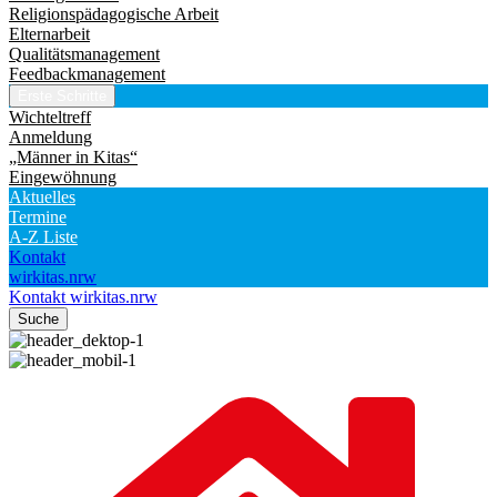
Religionspädagogische Arbeit
Elternarbeit
Qualitätsmanagement
Feedbackmanagement
Erste Schritte
Wichteltreff
Anmeldung
„Männer in Kitas“
Eingewöhnung
Aktuelles
Termine
A-Z Liste
Kontakt
wirkitas.nrw
Kontakt
wirkitas.nrw
Suche