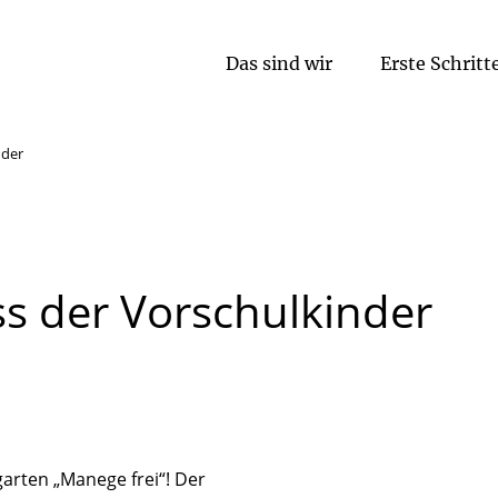
Das sind wir
Erste Schritt
Religionspädagogische Arbeit
nder
ss
der
Vorschulkinder
arten „Manege frei“! Der