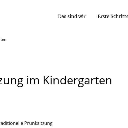
Das sind wir
Erste Schritt
Religionspädagogische Arbeit
rten
tzung
im
Kindergarten
raditionelle Prunksitzung