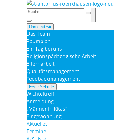
Das sind wir
Das Team
Raumplan
Ein Tag bei uns
Religionspädagogische Arbeit
Elternarbeit
Qualitätsmanagement
Feedbackmanagement
Erste Schritte
Wichteltreff
Anmeldung
„Männer in Kitas“
Eingewöhnung
Aktuelles
Termine
A-Z Liste