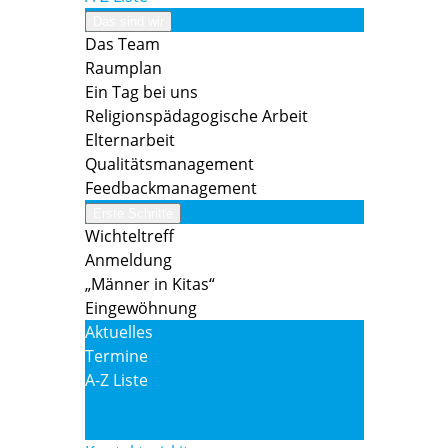
Das sind wir
Das Team
Raumplan
Ein Tag bei uns
Religionspädagogische Arbeit
Elternarbeit
Qualitätsmanagement
Feedbackmanagement
Erste Schritte
Wichteltreff
Anmeldung
„Männer in Kitas“
Eingewöhnung
Aktuelles
Termine
A-Z Liste
Kontakt
wirkitas.nrw